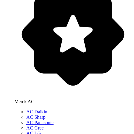
Merek AC
AC Daikin
AC Sharp
AC Panasonic
AC Gree
AC LG