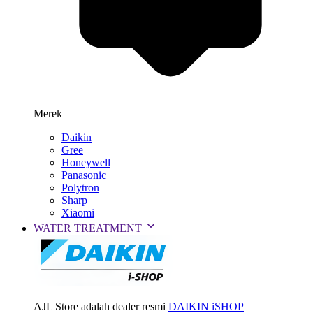
Merek
Daikin
Gree
Honeywell
Panasonic
Polytron
Sharp
Xiaomi
WATER TREATMENT
AJL Store adalah dealer resmi
DAIKIN iSHOP