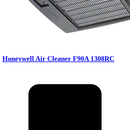
Honeywell Air Cleaner F90A 1308RC