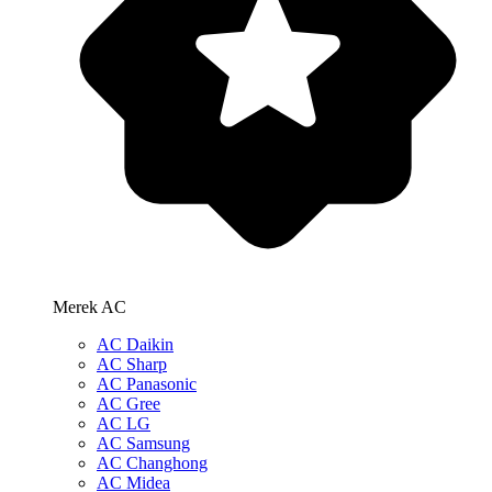
Merek AC
AC Daikin
AC Sharp
AC Panasonic
AC Gree
AC LG
AC Samsung
AC Changhong
AC Midea