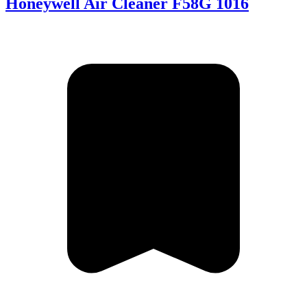
Honeywell Air Cleaner F58G 1016