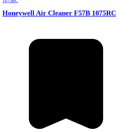
Honeywell Air Cleaner F57B 1075RC