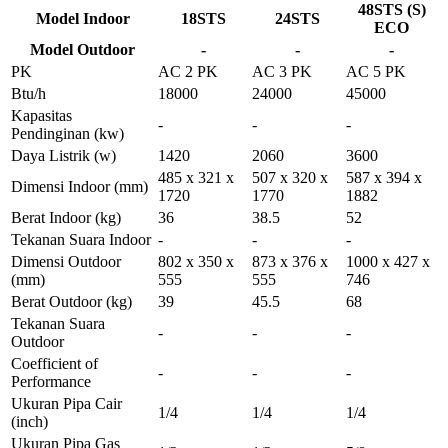
48STS (S)
Model Indoor
18STS
24STS
ECO
Model Outdoor
-
-
-
PK
AC 2 PK
AC 3 PK
AC 5 PK
Btu/h
18000
24000
45000
Kapasitas
-
-
-
Pendinginan
(kw)
Daya Listrik
(w)
1420
2060
3600
485 x 321 x
507 x 320 x
587 x 394 x
Dimensi Indoor
(mm)
1720
1770
1882
Berat Indoor
(kg)
36
38.5
52
Tekanan Suara Indoor
-
-
-
Dimensi Outdoor
802 x 350 x
873 x 376 x
1000 x 427 x
(mm)
555
555
746
Berat Outdoor
(kg)
39
45.5
68
Tekanan Suara
-
-
-
Outdoor
Coefficient of
-
-
-
Performance
Ukuran Pipa Cair
1/4
1/4
1/4
(inch)
Ukuran Pipa Gas