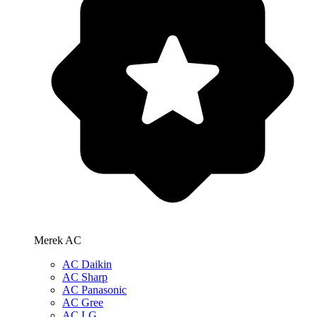
Merek AC
AC Daikin
AC Sharp
AC Panasonic
AC Gree
AC LG