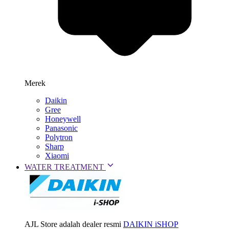
Merek
Daikin
Gree
Honeywell
Panasonic
Polytron
Sharp
Xiaomi
WATER TREATMENT
AJL Store adalah dealer resmi
DAIKIN iSHOP