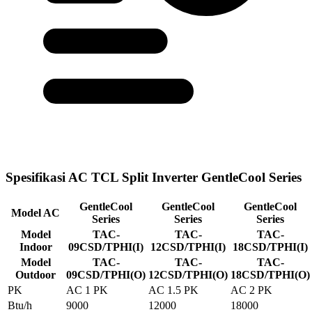
Spesifikasi AC TCL Split Inverter GentleCool Series
GentleCool
GentleCool
GentleCool
Model AC
Series
Series
Series
Model
TAC-
TAC-
TAC-
Indoor
09CSD/TPHI(I)
12CSD/TPHI(I)
18CSD/TPHI(I)
Model
TAC-
TAC-
TAC-
Outdoor
09CSD/TPHI(O)
12CSD/TPHI(O)
18CSD/TPHI(O)
PK
AC 1 PK
AC 1.5 PK
AC 2 PK
Btu/h
9000
12000
18000