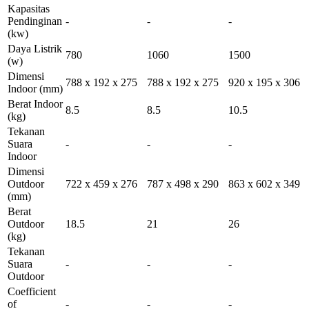
Kapasitas
Pendinginan
-
-
-
(kw)
Daya Listrik
780
1060
1500
(w)
Dimensi
788 x 192 x 275
788 x 192 x 275
920 x 195 x 306
Indoor
(mm)
Berat Indoor
8.5
8.5
10.5
(kg)
Tekanan
Suara
-
-
-
Indoor
Dimensi
Outdoor
722 x 459 x 276
787 x 498 x 290
863 x 602 x 349
(mm)
Berat
Outdoor
18.5
21
26
(kg)
Tekanan
Suara
-
-
-
Outdoor
Coefficient
of
-
-
-