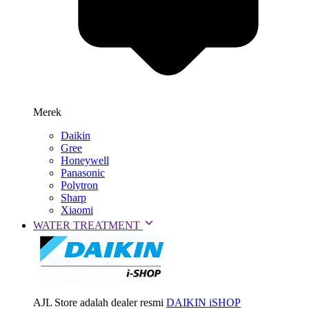
Merek
Daikin
Gree
Honeywell
Panasonic
Polytron
Sharp
Xiaomi
WATER TREATMENT
AJL Store adalah dealer resmi
DAIKIN iSHOP