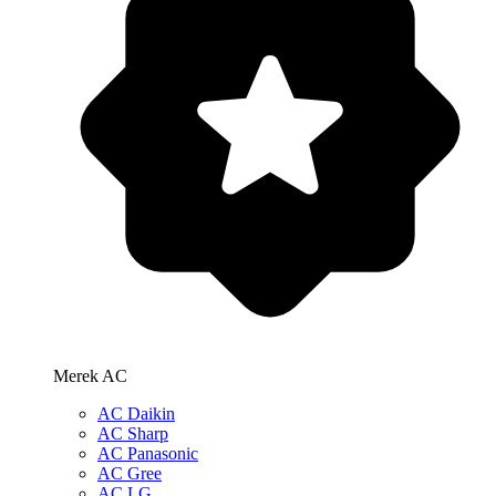
Merek AC
AC Daikin
AC Sharp
AC Panasonic
AC Gree
AC LG