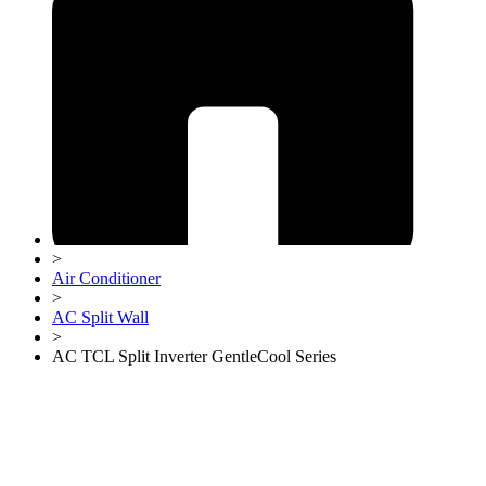
>
Air Conditioner
>
AC Split Wall
>
AC TCL Split Inverter GentleCool Series