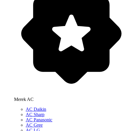
Merek AC
AC Daikin
AC Sharp
AC Panasonic
AC Gree
AC LG