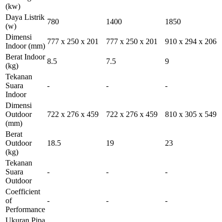
(kw)
Daya Listrik
780
1400
1850
(w)
Dimensi
777 x 250 x 201
777 x 250 x 201
910 x 294 x 206
Indoor
(mm)
Berat Indoor
8.5
7.5
9
(kg)
Tekanan
Suara
-
-
-
Indoor
Dimensi
Outdoor
722 x 276 x 459
722 x 276 x 459
810 x 305 x 549
(mm)
Berat
Outdoor
18.5
19
23
(kg)
Tekanan
Suara
-
-
-
Outdoor
Coefficient
of
-
-
-
Performance
Ukuran Pipa