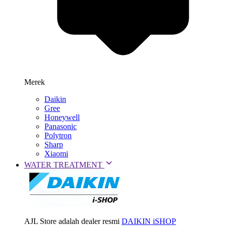
Merek
Daikin
Gree
Honeywell
Panasonic
Polytron
Sharp
Xiaomi
WATER TREATMENT
AJL Store adalah dealer resmi
DAIKIN iSHOP