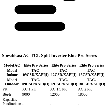
Spesifikasi AC TCL Split Inverter Elite Pro Series
Model AC
Elite Pro Series
Elite Pro Series
Elite Pro Series
Model
TAC-
TAC-
TAC-
Indoor
09CSD/XAFI(I)
12CSD/XAFI(I)
18CSD/XAFI(I)
Model
TAC-
TAC-
TAC-
Outdoor
09CSD/XAFI(O)
12CSD/XAFI(O)
18CSD/XAFI(O)
PK
AC 1 PK
AC 1.5 PK
AC 2 PK
Btu/h
9000
12000
18000
Kapasitas
Pendinginan
-
-
-