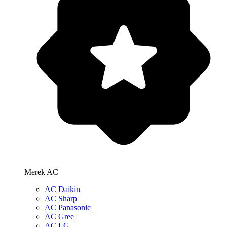
Merek AC
AC Daikin
AC Sharp
AC Panasonic
AC Gree
AC LG