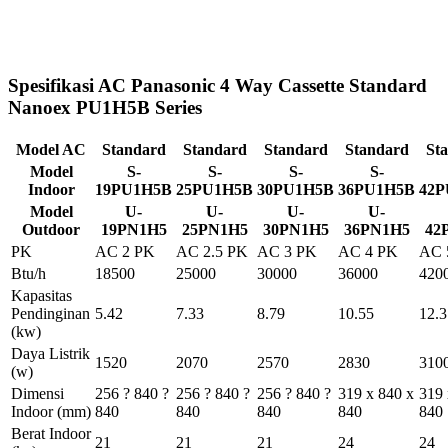
Spesifikasi AC Panasonic 4 Way Cassette Standard
Nanoex PU1H5B Series
Model AC
Standard
Standard
Standard
Standard
St
Model
S-
S-
S-
S-
Indoor
19PU1H5B
25PU1H5B
30PU1H5B
36PU1H5B
42P
Model
U-
U-
U-
U-
Outdoor
19PN1H5
25PN1H5
30PN1H5
36PN1H5
42
PK
AC 2 PK
AC 2.5 PK
AC 3 PK
AC 4 PK
AC 
Btu/h
18500
25000
30000
36000
420
Kapasitas
Pendinginan
5.42
7.33
8.79
10.55
12.3
(kw)
Daya Listrik
1520
2070
2570
2830
310
(w)
Dimensi
256 ? 840 ?
256 ? 840 ?
256 ? 840 ?
319 x 840 x
319 
Indoor
(mm)
840
840
840
840
840
Berat Indoor
21
21
21
24
24