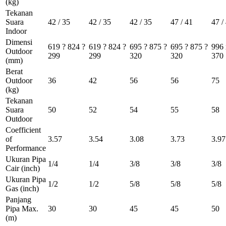
(kg)
Tekanan
Suara
42 / 35
42 / 35
42 / 35
47 / 41
47 /
Indoor
Dimensi
619 ? 824 ?
619 ? 824 ?
695 ? 875 ?
695 ? 875 ?
996 
Outdoor
299
299
320
320
370
(mm)
Berat
Outdoor
36
42
56
56
75
(kg)
Tekanan
Suara
50
52
54
55
58
Outdoor
Coefficient
of
3.57
3.54
3.08
3.73
3.97
Performance
Ukuran Pipa
1/4
1/4
3/8
3/8
3/8
Cair
(inch)
Ukuran Pipa
1/2
1/2
5/8
5/8
5/8
Gas
(inch)
Panjang
Pipa Max.
30
30
45
45
50
(m)