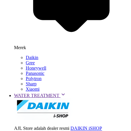
Merek
Daikin
Gree
Honeywell
Panasonic
Polytron
Sharp
Xiaomi
WATER TREATMENT
AJL Store adalah dealer resmi
DAIKIN iSHOP