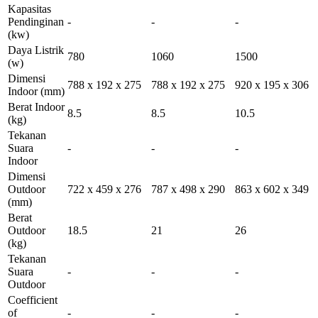
Kapasitas
Pendinginan
-
-
-
(kw)
Daya Listrik
780
1060
1500
(w)
Dimensi
788 x 192 x 275
788 x 192 x 275
920 x 195 x 306
Indoor
(mm)
Berat Indoor
8.5
8.5
10.5
(kg)
Tekanan
Suara
-
-
-
Indoor
Dimensi
Outdoor
722 x 459 x 276
787 x 498 x 290
863 x 602 x 349
(mm)
Berat
Outdoor
18.5
21
26
(kg)
Tekanan
Suara
-
-
-
Outdoor
Coefficient
of
-
-
-