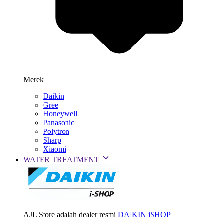
Merek
Daikin
Gree
Honeywell
Panasonic
Polytron
Sharp
Xiaomi
WATER TREATMENT
AJL Store adalah dealer resmi
DAIKIN iSHOP