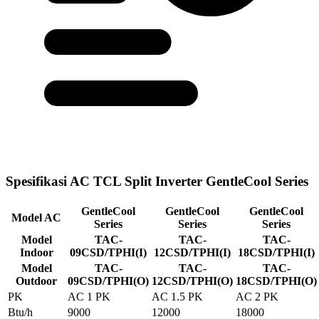
Spesifikasi AC TCL Split Inverter GentleCool Series
GentleCool
GentleCool
GentleCool
Model AC
Series
Series
Series
Model
TAC-
TAC-
TAC-
Indoor
09CSD/TPHI(I)
12CSD/TPHI(I)
18CSD/TPHI(I)
Model
TAC-
TAC-
TAC-
Outdoor
09CSD/TPHI(O)
12CSD/TPHI(O)
18CSD/TPHI(O)
PK
AC 1 PK
AC 1.5 PK
AC 2 PK
Btu/h
9000
12000
18000