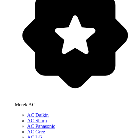
Merek AC
AC Daikin
AC Sharp
AC Panasonic
AC Gree
AC LG