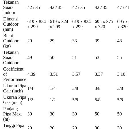
Tekanan
Suara
42 / 35
42 / 35
42 / 35
42 / 35
47 / 4
Indoor
Dimensi
619 x 824
619 x 824
619 x 824
695 x 875
695 x
Outdoor
x 299
x 299
x 299
x 320
x 320
(mm)
Berat
Outdoor
29
29
33
39
48
(kg)
Tekanan
Suara
49
50
51
53
55
Outdoor
Coefficient
of
4.39
3.51
3.57
3.37
3.10
Performance
Ukuran Pipa
1/4
1/4
3/8
3/8
3/8
Cair
(inch)
Ukuran Pipa
1/2
1/2
5/8
5/8
5/8
Gas
(inch)
Panjang
Pipa Max.
30
30
30
50
50
(m)
Tinggi Pipa
20
20
20
30
30