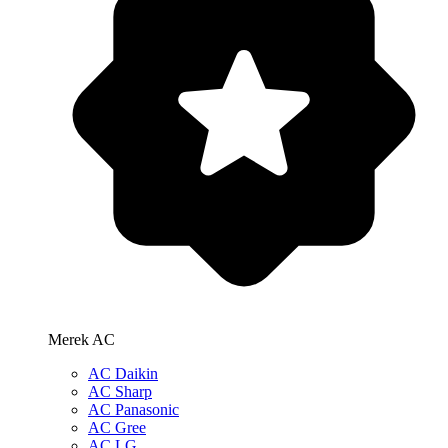
Merek AC
AC Daikin
AC Sharp
AC Panasonic
AC Gree
AC LG