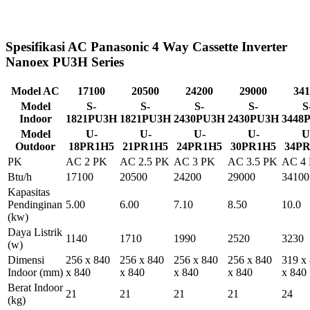
Spesifikasi AC Panasonic 4 Way Cassette Inverter
Nanoex PU3H Series
Model AC
17100
20500
24200
29000
341
Model
S-
S-
S-
S-
S
Indoor
1821PU3H
1821PU3H
2430PU3H
2430PU3H
3448
Model
U-
U-
U-
U-
U
Outdoor
18PR1H5
21PR1H5
24PR1H5
30PR1H5
34P
PK
AC 2 PK
AC 2.5 PK
AC 3 PK
AC 3.5 PK
AC 4
Btu/h
17100
20500
24200
29000
34100
Kapasitas
Pendinginan
5.00
6.00
7.10
8.50
10.0
(kw)
Daya Listrik
1140
1710
1990
2520
3230
(w)
Dimensi
256 x 840
256 x 840
256 x 840
256 x 840
319 x
Indoor
(mm)
x 840
x 840
x 840
x 840
x 840
Berat Indoor
21
21
21
21
24
(kg)