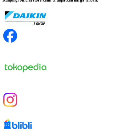
Kunjungi official store kami & dapatkan harga terbaik