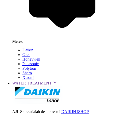
Merek
Daikin
Gree
Honeywell
Panasonic
Polytron
Sharp
Xiaomi
WATER TREATMENT
AJL Store adalah dealer resmi
DAIKIN iSHOP