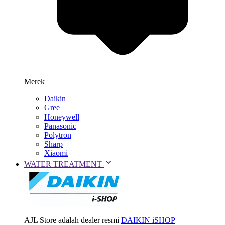
Merek
Daikin
Gree
Honeywell
Panasonic
Polytron
Sharp
Xiaomi
WATER TREATMENT
AJL Store adalah dealer resmi
DAIKIN iSHOP