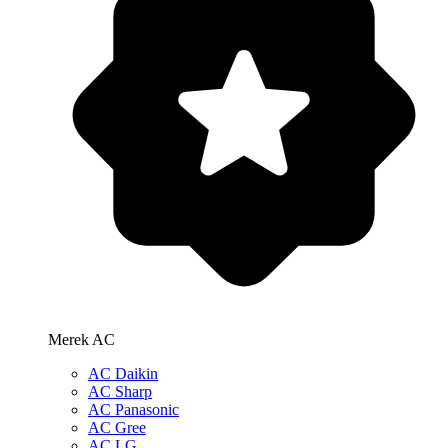
Merek AC
AC Daikin
AC Sharp
AC Panasonic
AC Gree
AC LG