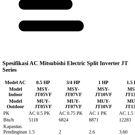
Spesifikasi AC Mitsubishi Electric Split Inverter JT
Series
Model AC
0.5 HP
3/4 HP
1 HP
1.5
Model
MSY-
MSY-
MSY-
MS
Indoor
JT05VF
JT07VF
JT10VF
JT1
Model
MUY-
MUY-
MUY-
MU
Outdoor
JT05VF
JT07VF
JT10VF
JT1
PK
AC 0.5 PK
AC 0.75 PK
AC 1 PK
AC 1.5
Btu/h
5118
6824
8871
12283
Kapasitas
Pendinginan
1.5
2
2.6
3.60