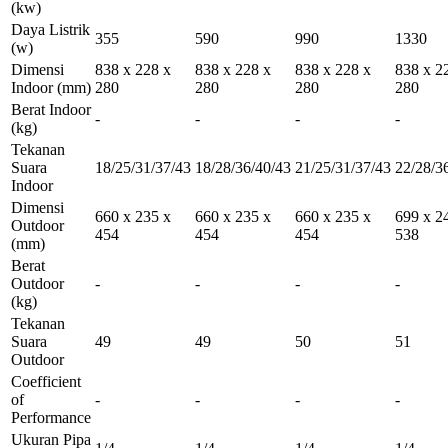
(kw)
Daya Listrik
355
590
990
1330
(w)
Dimensi
838 x 228 x
838 x 228 x
838 x 228 x
838 x 2
Indoor
(mm)
280
280
280
280
Berat Indoor
-
-
-
-
(kg)
Tekanan
Suara
18/25/31/37/43
18/28/36/40/43
21/25/31/37/43
22/28/3
Indoor
Dimensi
660 x 235 x
660 x 235 x
660 x 235 x
699 x 2
Outdoor
454
454
454
538
(mm)
Berat
Outdoor
-
-
-
-
(kg)
Tekanan
Suara
49
49
50
51
Outdoor
Coefficient
of
-
-
-
-
Performance
Ukuran Pipa