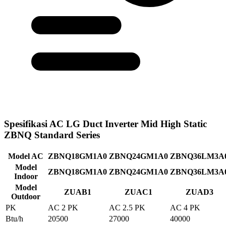
Spesifikasi AC LG Duct Inverter Mid High Static
ZBNQ Standard Series
Model AC
ZBNQ18GM1A0
ZBNQ24GM1A0
ZBNQ36LM3A
Model
ZBNQ18GM1A0
ZBNQ24GM1A0
ZBNQ36LM3A
Indoor
Model
ZUAB1
ZUAC1
ZUAD3
Outdoor
PK
AC 2 PK
AC 2.5 PK
AC 4 PK
Btu/h
20500
27000
40000