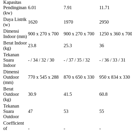
Kapasitas
Pendinginan
6.01
7.91
11.71
(kw)
Daya Listrik
1620
1970
2950
(w)
Dimensi
900 x 270 x 700
900 x 270 x 700
1250 x 360 x 70
Indoor
(mm)
Berat Indoor
23.8
25.3
36
(kg)
Tekanan
Suara
- / 34 / 32 / 30
- / 37 / 35 / 32
- / 36 / 33 / 31
Indoor
Dimensi
Outdoor
770 x 545 x 288
870 x 650 x 330
950 x 834 x 330
(mm)
Berat
Outdoor
30.9
41.5
60.8
(kg)
Tekanan
Suara
47
53
55
Outdoor
Coefficient
of
-
-
-