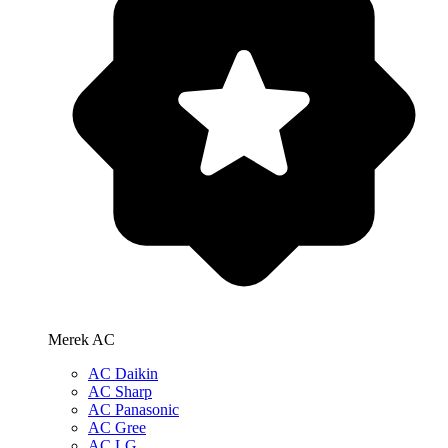
Merek AC
AC Daikin
AC Sharp
AC Panasonic
AC Gree
AC LG