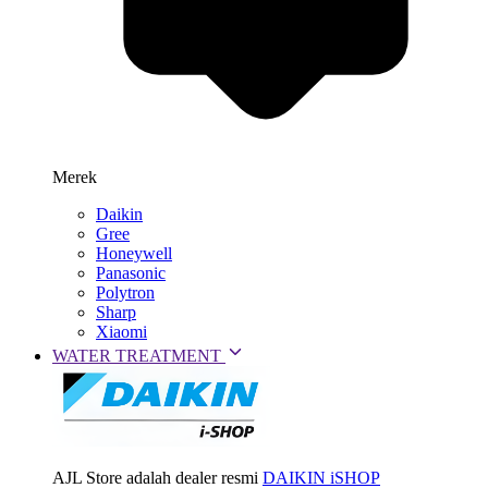
Merek
Daikin
Gree
Honeywell
Panasonic
Polytron
Sharp
Xiaomi
WATER TREATMENT
AJL Store adalah dealer resmi
DAIKIN iSHOP