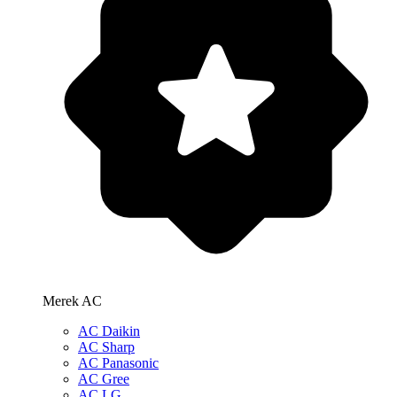
Merek AC
AC Daikin
AC Sharp
AC Panasonic
AC Gree
AC LG