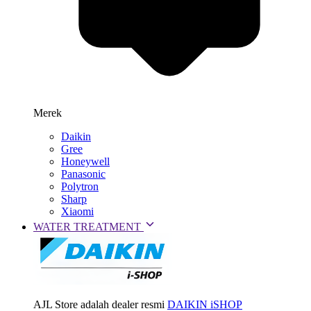
Merek
Daikin
Gree
Honeywell
Panasonic
Polytron
Sharp
Xiaomi
WATER TREATMENT
AJL Store adalah dealer resmi
DAIKIN iSHOP