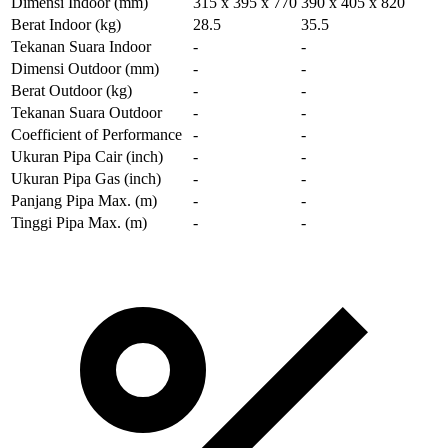
Dimensi Indoor
(mm)
315 x 395 x 770
390 x 405 x 820
Berat Indoor
(kg)
28.5
35.5
Tekanan Suara Indoor
-
-
Dimensi Outdoor
(mm)
-
-
Berat Outdoor
(kg)
-
-
Tekanan Suara Outdoor
-
-
Coefficient of Performance
-
-
Ukuran Pipa Cair
(inch)
-
-
Ukuran Pipa Gas
(inch)
-
-
Panjang Pipa Max.
(m)
-
-
Tinggi Pipa Max.
(m)
-
-