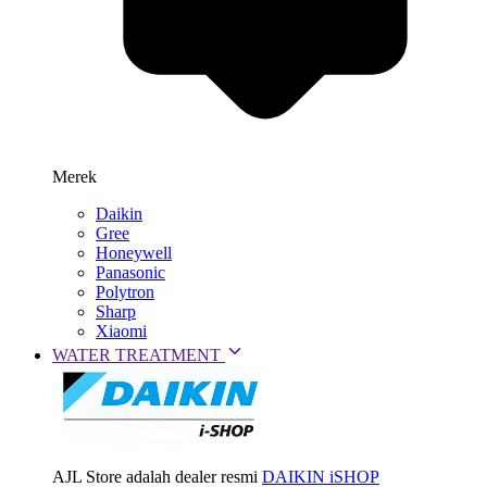
Merek
Daikin
Gree
Honeywell
Panasonic
Polytron
Sharp
Xiaomi
WATER TREATMENT
AJL Store adalah dealer resmi
DAIKIN iSHOP