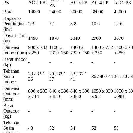
PK
AC 2 PK
AC 3 PK
AC 4 PK
AC 5 PK
PK
Btu/h
18000
24000
30000
36000
43000
Kapasitas
Pendinginan
5.3
7.1
8.8
10.6
12.6
(kw)
Daya Listrik
1490
1870
2310
2760
3670
(w)
Dimensi
900 x 732
1100 x
1400 x
1400 x 732
1400 x 7
Indoor
(mm)
x 250
732 x 250
732 x 250
x 250
x 250
Berat Indoor
-
-
-
-
-
(kg)
Tekanan
28 / 32 /
29 / 33 /
33 / 37 /
Suara
36 / 40 / 44
36 / 40 / 
36
37
41
Indoor
Dimensi
800 x 285
840 x 330
840 x 330
1050 x 330
1050 x 3
Outdoor
x 714
x 880
x 880
x 981
x 981
(mm)
Berat
Outdoor
-
-
-
-
-
(kg)
Tekanan
Suara
48
52
54
52
53