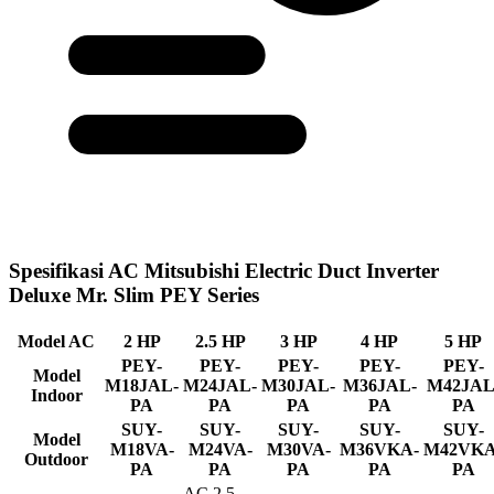
Spesifikasi AC Mitsubishi Electric Duct Inverter
Deluxe Mr. Slim PEY Series
Model AC
2 HP
2.5 HP
3 HP
4 HP
5 HP
PEY-
PEY-
PEY-
PEY-
PEY-
Model
M18JAL-
M24JAL-
M30JAL-
M36JAL-
M42JAL
Indoor
PA
PA
PA
PA
PA
SUY-
SUY-
SUY-
SUY-
SUY-
Model
M18VA-
M24VA-
M30VA-
M36VKA-
M42VKA
Outdoor
PA
PA
PA
PA
PA
AC 2.5