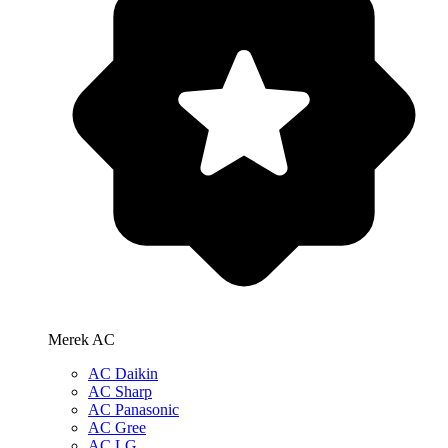
Merek AC
AC Daikin
AC Sharp
AC Panasonic
AC Gree
AC LG