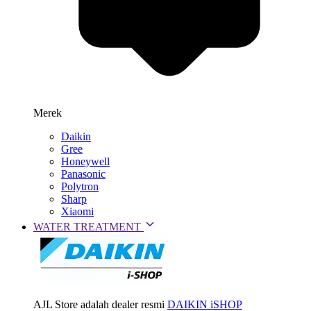
Merek
Daikin
Gree
Honeywell
Panasonic
Polytron
Sharp
Xiaomi
WATER TREATMENT
AJL Store adalah dealer resmi
DAIKIN iSHOP