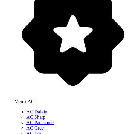
Merek AC
AC Daikin
AC Sharp
AC Panasonic
AC Gree
AC LG