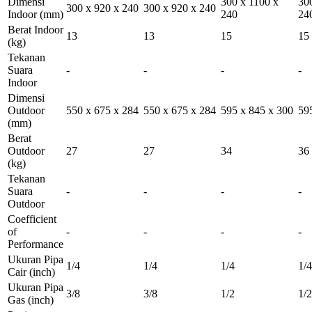
Dimensi
300 x 1100 x
30
300 x 920 x 240
300 x 920 x 240
Indoor
(mm)
240
24
Berat Indoor
13
13
15
15
(kg)
Tekanan
Suara
-
-
-
-
Indoor
Dimensi
Outdoor
550 x 675 x 284
550 x 675 x 284
595 x 845 x 300
59
(mm)
Berat
Outdoor
27
27
34
36
(kg)
Tekanan
Suara
-
-
-
-
Outdoor
Coefficient
of
-
-
-
-
Performance
Ukuran Pipa
1/4
1/4
1/4
1/4
Cair
(inch)
Ukuran Pipa
3/8
3/8
1/2
1/2
Gas
(inch)