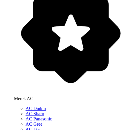
Merek AC
AC Daikin
AC Sharp
AC Panasonic
AC Gree
AC LG