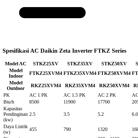
Spesifikasi AC Daikin Zeta Inverter FTKZ Series
Model AC
STKZ25XV
STKZ35XV
STKZ50XV
Model
FTKZ25XVM4
FTKZ35XVM4
FTKZ50XVM4
F
Indoor
Model
RKZ25XVM4
RKZ35XVM4
RKZ50XVM4
R
Outdoor
PK
AC 1 PK
AC 1.5 PK
AC 2 PK
AC
Btu/h
8500
11900
17700
20
Kapasitas
Pendinginan
2.5
3.5
5.2
6.0
(kw)
Daya Listrik
455
790
1320
16
(w)