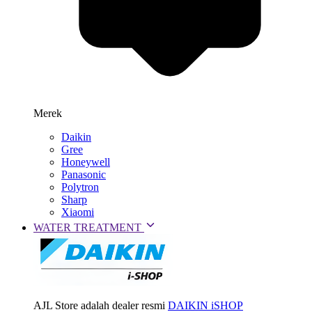
Merek
Daikin
Gree
Honeywell
Panasonic
Polytron
Sharp
Xiaomi
WATER TREATMENT
AJL Store adalah dealer resmi
DAIKIN iSHOP