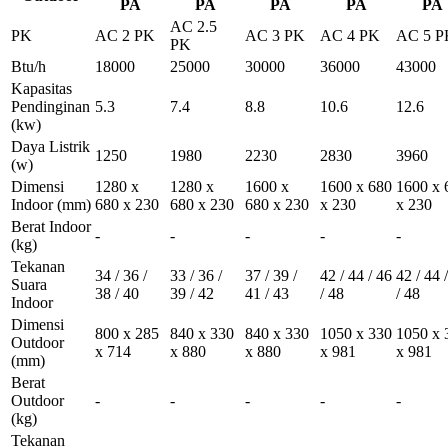
PA
PA
PA
PA
PA
AC 2.5
PK
AC 2 PK
AC 3 PK
AC 4 PK
AC 5 P
PK
Btu/h
18000
25000
30000
36000
43000
Kapasitas
Pendinginan
5.3
7.4
8.8
10.6
12.6
(kw)
Daya Listrik
1250
1980
2230
2830
3960
(w)
Dimensi
1280 x
1280 x
1600 x
1600 x 680
1600 x 
Indoor
(mm)
680 x 230
680 x 230
680 x 230
x 230
x 230
Berat Indoor
-
-
-
-
-
(kg)
Tekanan
34 / 36 /
33 / 36 /
37 / 39 /
42 / 44 / 46
42 / 44 
Suara
38 / 40
39 / 42
41 / 43
/ 48
/ 48
Indoor
Dimensi
800 x 285
840 x 330
840 x 330
1050 x 330
1050 x 
Outdoor
x 714
x 880
x 880
x 981
x 981
(mm)
Berat
Outdoor
-
-
-
-
-
(kg)
Tekanan