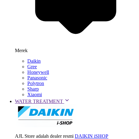
Merek
Daikin
Gree
Honeywell
Panasonic
Polytron
Sharp
Xiaomi
WATER TREATMENT
AJL Store adalah dealer resmi
DAIKIN iSHOP