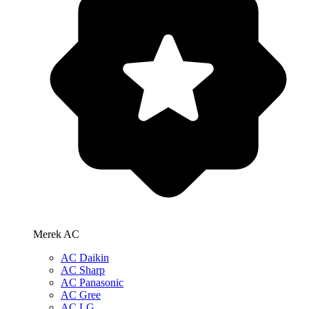
Merek AC
AC Daikin
AC Sharp
AC Panasonic
AC Gree
AC LG