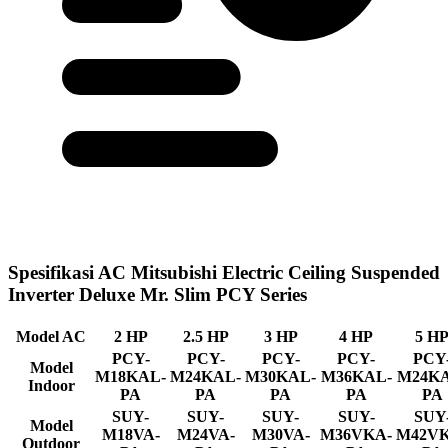
Spesifikasi AC Mitsubishi Electric Ceiling Suspended
Inverter Deluxe Mr. Slim PCY Series
Model AC
2 HP
2.5 HP
3 HP
4 HP
5 H
PCY-
PCY-
PCY-
PCY-
PCY
Model
M18KAL-
M24KAL-
M30KAL-
M36KAL-
M24KA
Indoor
PA
PA
PA
PA
PA
SUY-
SUY-
SUY-
SUY-
SUY
Model
M18VA-
M24VA-
M30VA-
M36VKA-
M42VK
Outdoor