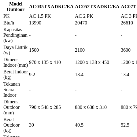
Model
AC035TXADKC/EA
AC052TXADKC/EA
AC071
Outdoor
PK
AC 1.5 PK
AC 2 PK
AC 3 P
Btu/h
13990
20470
26610
Kapasitas
Pendinginan
-
-
-
(kw)
Daya Listrik
1500
2100
3600
(w)
Dimensi
970 x 135 x 410
1200 x 138 x 450
1200 x 
Indoor
(mm)
Berat Indoor
9.2
13.4
13.4
(kg)
Tekanan
Suara
-
-
-
Indoor
Dimensi
Outdoor
790 x 548 x 285
880 x 638 x 310
880 x 7
(mm)
Berat
Outdoor
30
40.5
52.5
(kg)