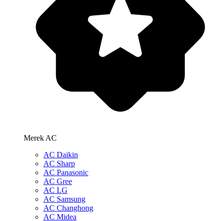
Merek AC
AC Daikin
AC Sharp
AC Panasonic
AC Gree
AC LG
AC Samsung
AC Changhong
AC Midea