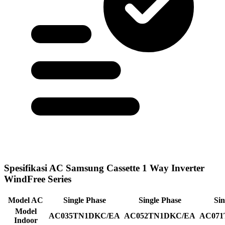
Spesifikasi AC Samsung Cassette 1 Way Inverter
WindFree Series
Model AC
Single Phase
Single Phase
Sin
Model
AC035TN1DKC/EA
AC052TN1DKC/EA
AC071
Indoor