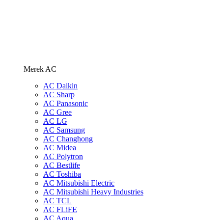
Merek AC
AC Daikin
AC Sharp
AC Panasonic
AC Gree
AC LG
AC Samsung
AC Changhong
AC Midea
AC Polytron
AC Bestlife
AC Toshiba
AC Mitsubishi Electric
AC Mitsubishi Heavy Industries
AC TCL
AC FLiFE
AC Aqua