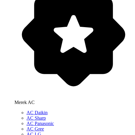
Merek AC
AC Daikin
AC Sharp
AC Panasonic
AC Gree
AC LG