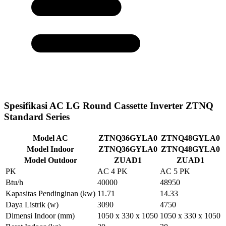
Spesifikasi AC LG Round Cassette Inverter ZTNQ
Standard Series
Model AC
ZTNQ36GYLA0
ZTNQ48GYLA0
Model Indoor
ZTNQ36GYLA0
ZTNQ48GYLA0
Model Outdoor
ZUAD1
ZUAD1
PK
AC 4 PK
AC 5 PK
Btu/h
40000
48950
Kapasitas Pendinginan
(kw)
11.71
14.33
Daya Listrik
(w)
3090
4750
Dimensi Indoor
(mm)
1050 x 330 x 1050
1050 x 330 x 1050