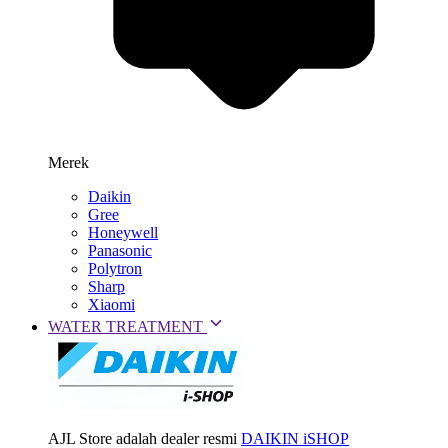
Merek
Daikin
Gree
Honeywell
Panasonic
Polytron
Sharp
Xiaomi
WATER TREATMENT
AJL Store adalah dealer resmi
DAIKIN iSHOP