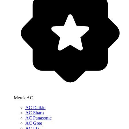
Merek AC
AC Daikin
AC Sharp
AC Panasonic
AC Gree
AC LG