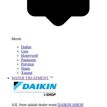
Merek
Daikin
Gree
Honeywell
Panasonic
Polytron
Sharp
Xiaomi
WATER TREATMENT
AJL Store adalah dealer resmi
DAIKIN iSHOP