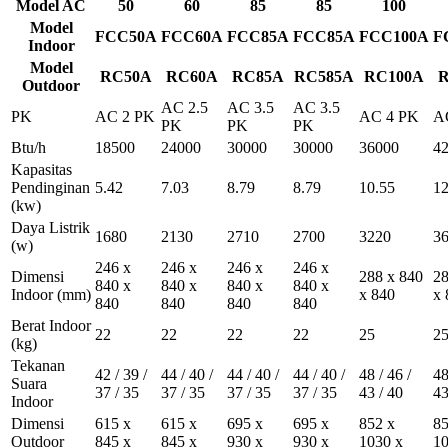
Model AC
50
60
85
85
100
Model
FCC50A
FCC60A
FCC85A
FCC85A
FCC100A
F
Indoor
Model
RC50A
RC60A
RC85A
RC585A
RC100A
R
Outdoor
AC 2.5
AC 3.5
AC 3.5
PK
AC 2 PK
AC 4 PK
A
PK
PK
PK
Btu/h
18500
24000
30000
30000
36000
4
Kapasitas
Pendinginan
5.42
7.03
8.79
8.79
10.55
12
(kw)
Daya Listrik
1680
2130
2710
2700
3220
3
(w)
246 x
246 x
246 x
246 x
Dimensi
288 x 840
28
840 x
840 x
840 x
840 x
Indoor
(mm)
x 840
x 
840
840
840
840
Berat Indoor
22
22
22
22
25
2
(kg)
Tekanan
42 / 39 /
44 / 40 /
44 / 40 /
44 / 40 /
48 / 46 /
48
Suara
37 / 35
37 / 35
37 / 35
37 / 35
43 / 40
43
Indoor
Dimensi
615 x
615 x
695 x
695 x
852 x
85
Outdoor
845 x
845 x
930 x
930 x
1030 x
10