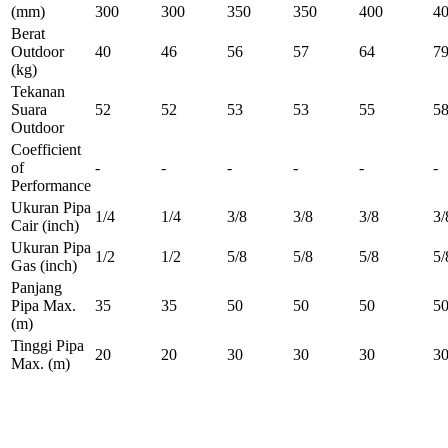
(mm)
300
300
350
350
400
4
Berat
Outdoor
40
46
56
57
64
7
(kg)
Tekanan
Suara
52
52
53
53
55
5
Outdoor
Coefficient
of
-
-
-
-
-
-
Performance
Ukuran Pipa
1/4
1/4
3/8
3/8
3/8
3/
Cair
(inch)
Ukuran Pipa
1/2
1/2
5/8
5/8
5/8
5/
Gas
(inch)
Panjang
Pipa Max.
35
35
50
50
50
5
(m)
Tinggi Pipa
20
20
30
30
30
3
Max.
(m)