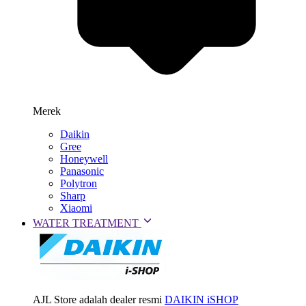
Merek
Daikin
Gree
Honeywell
Panasonic
Polytron
Sharp
Xiaomi
WATER TREATMENT
AJL Store adalah dealer resmi
DAIKIN iSHOP