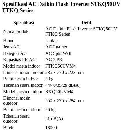
Spesifikasi AC Daikin Flash Inverter STKQ50UV
FTKQ Series
Spesifikasi
Detil
AC Daikin Flash Inverter STKQ50UV
Nama produk
FTKQ Series
Brand
Daikin
Jenis AC
AC Inverter
Kategori AC
AC Split Wall
Kapasitas PK AC
AC 2 PK
Model mesin indoor
FTKQ50UVM4
Dimensi mesin indoor
285 x 770 x 223 mm
Berat mesin indoor
8 kg
Tekanan suara indoor
44/40/35/29 dB(A)
Model mesin outdoor
RKQ50UVM4
Dimensi mesin
550 x 675 x 284 mm
outdoor
Berat mesin outdoor
26 kg
Tekanan suara
51 dB(A)
outdoor
Btu/h
18000