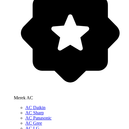
Merek AC
AC Daikin
AC Sharp
AC Panasonic
AC Gree
AC LG