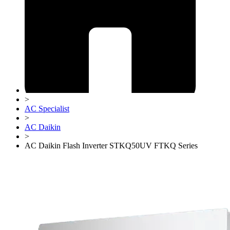
>
AC Specialist
>
AC Daikin
>
AC Daikin Flash Inverter STKQ50UV FTKQ Series