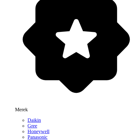
Merek
Daikin
Gree
Honeywell
Panasonic