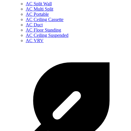
AC Split Wall
AC Multi Split
AC Portable
AC Ceiling Cassette
AC Duct
AC Floor Standing
AC Ceiling Suspended
AC VRV