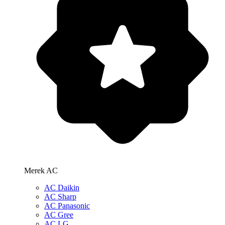
Merek AC
AC Daikin
AC Sharp
AC Panasonic
AC Gree
AC LG