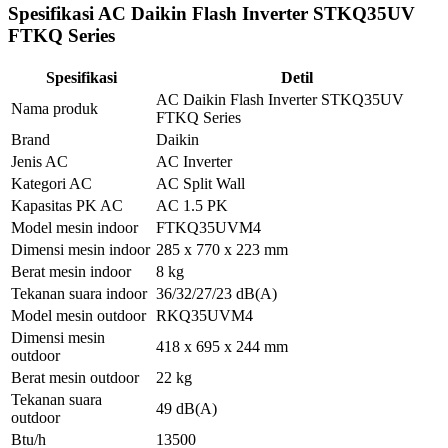
Spesifikasi AC Daikin Flash Inverter STKQ35UV
FTKQ Series
Spesifikasi
Detil
AC Daikin Flash Inverter STKQ35UV
Nama produk
FTKQ Series
Brand
Daikin
Jenis AC
AC Inverter
Kategori AC
AC Split Wall
Kapasitas PK AC
AC 1.5 PK
Model mesin indoor
FTKQ35UVM4
Dimensi mesin indoor
285 x 770 x 223 mm
Berat mesin indoor
8 kg
Tekanan suara indoor
36/32/27/23 dB(A)
Model mesin outdoor
RKQ35UVM4
Dimensi mesin
418 x 695 x 244 mm
outdoor
Berat mesin outdoor
22 kg
Tekanan suara
49 dB(A)
outdoor
Btu/h
13500