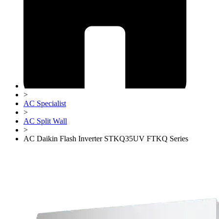
>
AC Specialist
>
AC Split Wall
>
AC Daikin Flash Inverter STKQ35UV FTKQ Series