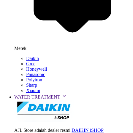
Merek
Daikin
Gree
Honeywell
Panasonic
Polytron
Sharp
Xiaomi
WATER TREATMENT
AJL Store adalah dealer resmi
DAIKIN iSHOP