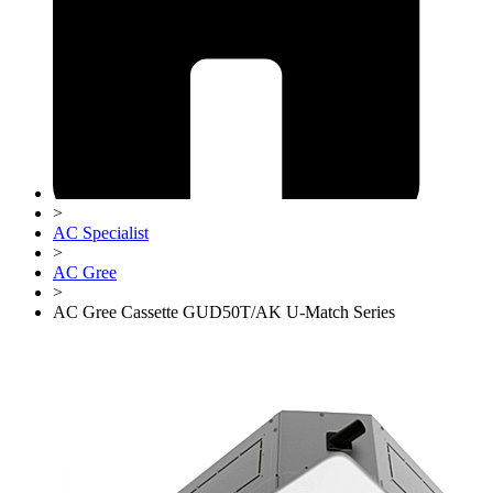
>
AC Specialist
>
AC Gree
>
AC Gree Cassette GUD50T/AK U-Match Series