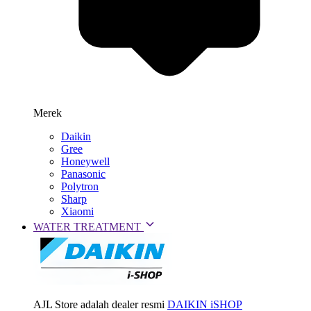
Merek
Daikin
Gree
Honeywell
Panasonic
Polytron
Sharp
Xiaomi
WATER TREATMENT
AJL Store adalah dealer resmi
DAIKIN iSHOP