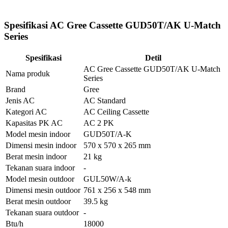
Spesifikasi AC Gree Cassette GUD50T/AK U-Match
Series
Spesifikasi
Detil
AC Gree Cassette GUD50T/AK U-Match
Nama produk
Series
Brand
Gree
Jenis AC
AC Standard
Kategori AC
AC Ceiling Cassette
Kapasitas PK AC
AC 2 PK
Model mesin indoor
GUD50T/A-K
Dimensi mesin indoor
570 x 570 x 265 mm
Berat mesin indoor
21 kg
Tekanan suara indoor
-
Model mesin outdoor
GUL50W/A-k
Dimensi mesin outdoor
761 x 256 x 548 mm
Berat mesin outdoor
39.5 kg
Tekanan suara outdoor
-
Btu/h
18000