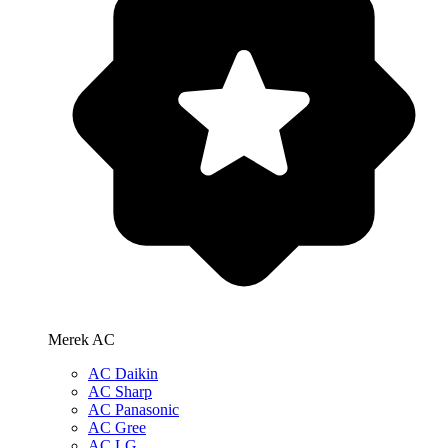
Merek AC
AC Daikin
AC Sharp
AC Panasonic
AC Gree
AC LG