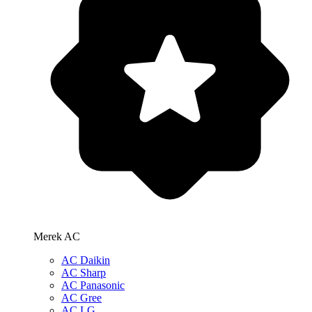
Merek AC
AC Daikin
AC Sharp
AC Panasonic
AC Gree
AC LG