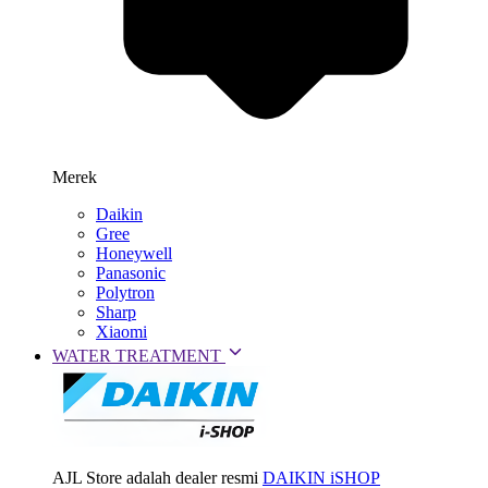
Merek
Daikin
Gree
Honeywell
Panasonic
Polytron
Sharp
Xiaomi
WATER TREATMENT
AJL Store adalah dealer resmi
DAIKIN iSHOP