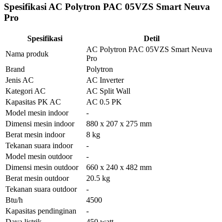
Spesifikasi AC Polytron PAC 05VZS Smart Neuva
Pro
Spesifikasi
Detil
AC Polytron PAC 05VZS Smart Neuva
Nama produk
Pro
Brand
Polytron
Jenis AC
AC Inverter
Kategori AC
AC Split Wall
Kapasitas PK AC
AC 0.5 PK
Model mesin indoor
-
Dimensi mesin indoor
880 x 207 x 275 mm
Berat mesin indoor
8 kg
Tekanan suara indoor
-
Model mesin outdoor
-
Dimensi mesin outdoor
660 x 240 x 482 mm
Berat mesin outdoor
20.5 kg
Tekanan suara outdoor
-
Btu/h
4500
Kapasitas pendinginan
-
Daya listrik
450 watt