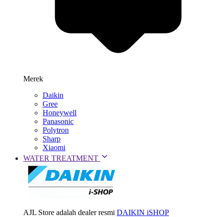
Merek
Daikin
Gree
Honeywell
Panasonic
Polytron
Sharp
Xiaomi
WATER TREATMENT
AJL Store adalah dealer resmi
DAIKIN iSHOP