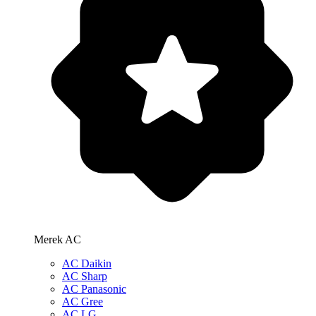
Merek AC
AC Daikin
AC Sharp
AC Panasonic
AC Gree
AC LG